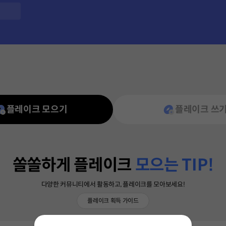
플레이크 모으기
플레이크 쓰
쏠쏠하게 플레이크
모으는 TIP!
다양한 커뮤니티에서 활동하고, 플레이크를 모아보세요!
플레이크 획득 가이드