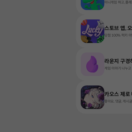
미니게임 하고, 플
스토브 앱, 
당첨 100% 럭키 
라운지 구경
게임 이야기 나누고
카오스 제로
좋아요, 댓글, 게시