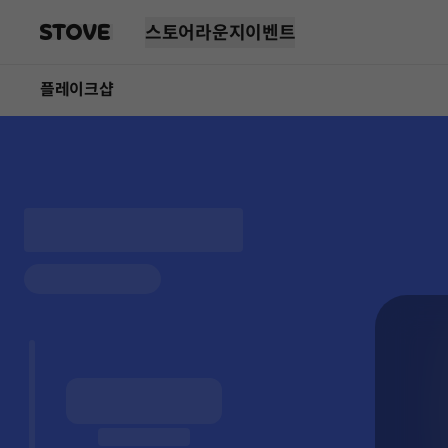
스토어
라운지
이벤트
플레이크샵