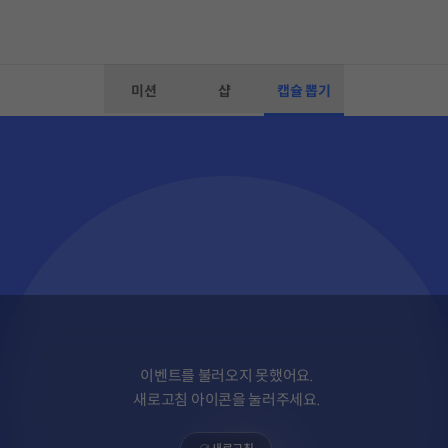
미션
샵
캡슐 뽑기
이벤트를 불러오지 못했어요.
새로고침 아이콘을 눌러주세요.